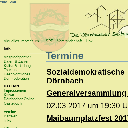
zum Start
Aktuelles
Impressum
SPD
—
Vorstandschaft
—
Link
Info
Termine
Ansprechpartner
Daten & Zahlen
Kultur & Bildung
Sozialdemokratisc
Touristik
Geschichtliches
Dorfmoderation
Dörnbach
Das Dorf
Impressionen
Generalversammlung
Kerwe
Dörnbacher Online
Gästebuch
02.03.2017 um 19:30 U
Vereine
Maibaumplatzfest 201
Parteien
links