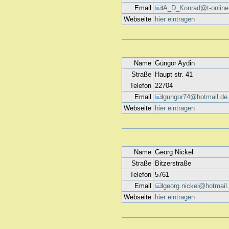
Email
A_D_Konrad@t-online
Webseite
hier eintragen
Name
Güngör Aydin
Straße
Haupt str. 41
Telefon
22704
Email
gungor74@hotmail.de
Webseite
hier eintragen
Name
Georg Nickel
Straße
Bitzerstraße
Telefon
5761
Email
georg.nickel@hotmail
Webseite
hier eintragen