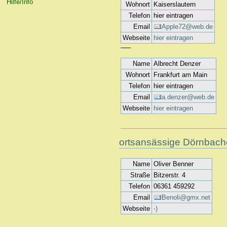
Hilfe/Info
Wohnort
Kaiserslautern
Telefon
hier eintragen
Email
Apple72@web.de
Webseite
hier eintragen
—–
Name
Albrecht Denzer
Wohnort
Frankfurt am Main
Telefon
hier eintragen
Email
a.denzer@web.de
Webseite
hier eintragen
ortsansässige Dörnbach
Name
Oliver Benner
Straße
Bitzerstr. 4
Telefon
06361 459292
Email
Benoli@gmx.net
Webseite
-)