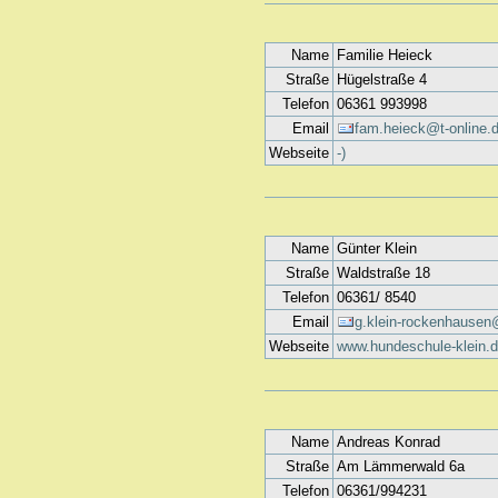
Name
Familie Heieck
Straße
Hügelstraße 4
Telefon
06361 993998
Email
fam.heieck@t-online.
Webseite
-)
Name
Günter Klein
Straße
Waldstraße 18
Telefon
06361/ 8540
Email
g.klein-rockenhausen@
Webseite
www.hundeschule-klein.
Name
Andreas Konrad
Straße
Am Lämmerwald 6a
Telefon
06361/994231