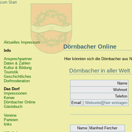
zum Start
Aktuelles
Impressum
Dörnbacher Online
Info
Ansprechpartner
Hier könnten sich die Dörnbacher aus N
Daten & Zahlen
Kultur & Bildung
Dörnbacher in aller Welt
Touristik
Geschichtliches
Dorfmoderation
Name
Das Dorf
Wohnort
Impressionen
Telefon
Kerwe
Dörnbacher Online
Email
| Webseite|[[hier eintragen
Gästebuch
Vereine
Parteien
links
Name
Manfred Fercher