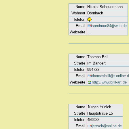
Name
Nikolai Scheuermann
Wohnort
Dörnbach
Telefon
Email
sandman84@web.de
Webseite
...
Name
Thomas Brill
Straße
Im Bangert
Telefon
994722
Email
thomasbrill@t-online.
Webseite
http://www.brill-art.de
Name
Jürgen Hünich
Straße
Hauptstraße 15
Telefon
459933
Email
jerrsch@online.de